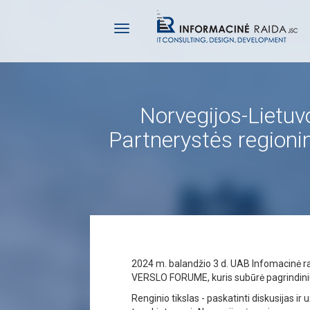
Norvegijos-Lietuv
Partnerystės regioni
2024 m. balandžio 3 d. UAB Infomacinė 
VERSLO FORUME, kuris subūrė pagrindinius 
Renginio tikslas - paskatinti diskusijas 