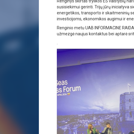
Renginys skirtas trylikos ES valstybių narių
susisiekimui gerinti. Trijų jūrų iniciatyva
energetikos, transporto ir skaitmeninių se
investicijoms, ekonomikos augimui ir en
Renginio metu UAB INFORMACINĖ RAIDA a
užmezgė naujus kontaktus bei aptarė srit
.